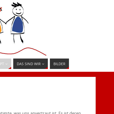
PT
DAS SIND WIR
BILDER
igste, was uns anvertraut ist. Es ist deren