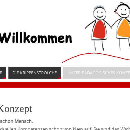
E
DIE KRIPPENSTROLCHE
UNSER PÄDAGOGISCHES KONZE
Konzept
d schon Mensch.
viduellen Kompetenzen schon von klein auf. Sie sind das Wicht