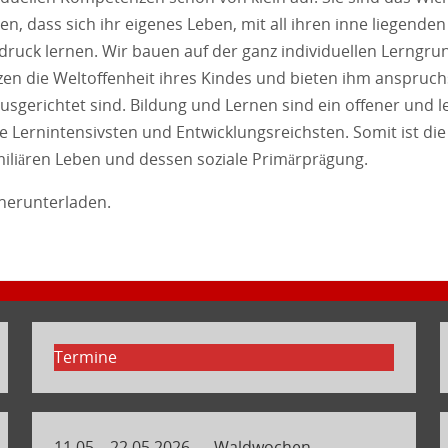
, dass sich ihr eigenes Leben, mit all ihren inne liegenden T
sdruck lernen. Wir bauen auf der ganz individuellen Lerngr
zen die Weltoffenheit ihres Kindes und bieten ihm anspruchs
ausgerichtet sind. Bildung und Lernen sind ein offener und 
e Lernintensivsten und Entwicklungsreichsten. Somit ist die
miliären Leben und dessen soziale Primärprägung.
herunterladen.
Termine
11.05.– 22.05.2026 → Waldwochen